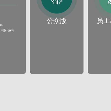
公众版
员工
号
 号附10号