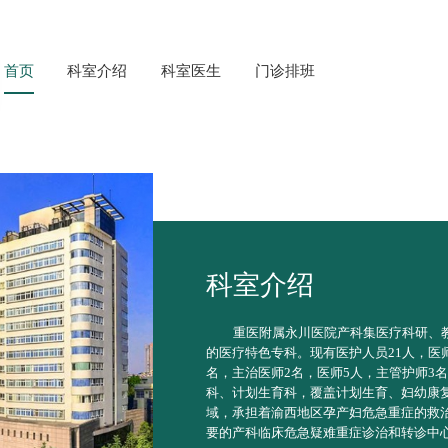
首页
科室介绍
科室医生
门诊排班
科室介绍
重医附属永川医院产科集医疗科研、
的医疗特色专科。现有医护人员21人，医
名，主治医师2名，医师5人，主管护师3
科、计划生育科，覆盖计划生育、妇幼康
域，承担着渝西地区孕产妇危急重症的救
要的产科临床危急疑难重症诊治和转诊中心