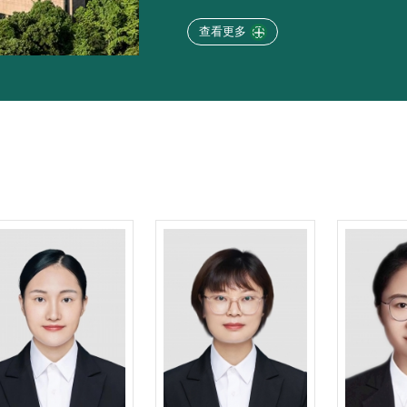
童基金会和世界卫生组织授予“爱婴医院”
中心及转诊中心，承担了围产期危急重症
查看更多

地区高危妊娠筛查、管理和转诊流程，以
实用技术标准。具备较高水平的危急重症
胎盘、凶险性前置胎盘等妊娠并发症所致
重度子痫前期、重度胆淤、妊娠合并糖尿
危重病例，收到良好疗效。2014年被国
化培训基地”。2010年至今，我科和麻醉
术”，“无痛分娩”技术，极大降低了分娩
惧感，在助产士陪同下，安全的实现阴道
进行系统管理、科学评估，对恢复产妇腹
出针对性、个性化的具体方案，让产后妈
做一个健康的妈妈。 我们的团队是一支
伍，我们以饱满的热情，真挚的微笑面对
意识，充分调动主观能动性，创造积极向
的责任！ 科室联系电话：85381652 门诊
85381652