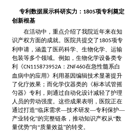
专利数据展示科研实力：
项专利奠定
1805
创新根基
在活动中，重点介绍了
我院
近年来在知
识产权方面的成就。医院共提交了
项专
1805
利申请，涵盖了医药科学、生物化学、运输
包装等多个领域。例如，生物化学设备类专
利《
：
在急性髓系白
CN115873952A
ZNF460
血病中的应用》利用基因编辑技术显著提升
了化疗效果；而化学仪器类的《标本试管摇
匀器》专利，则通过自动化设计减轻了护理
人员的劳动强度。这些成果表明，医院正在
通过打造“临床需求—技术研发—专利保护—
产业转化”的完整链条，推动知识产权从“数
量优势”向“质量效益”的转变。