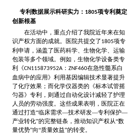
专利数据展示科研实力：
项专利奠定
1805
创新根基
在活动中，重点介绍了
我院
近年来在知
识产权方面的成就。医院共提交了
项专
1805
利申请，涵盖了医药科学、生物化学、运输
包装等多个领域。例如，生物化学设备类专
利《
：
在急性髓系白
CN115873952A
ZNF460
血病中的应用》利用基因编辑技术显著提升
了化疗效果；而化学仪器类的《标本试管摇
匀器》专利，则通过自动化设计减轻了护理
人员的劳动强度。这些成果表明，医院正在
通过打造“临床需求—技术研发—专利保护—
产业转化”的完整链条，推动知识产权从“数
量优势”向“质量效益”的转变。