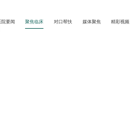
医院要闻
聚焦临床
对口帮扶
媒体聚焦
精彩视频
康教育学会快速康复（ERAS）外科专
市健康促进与健康教育学会快速康复(ERAS)外科专委会及我院
了来自川渝地区多家医疗机构的专家学者，围绕围手术期营养管
。