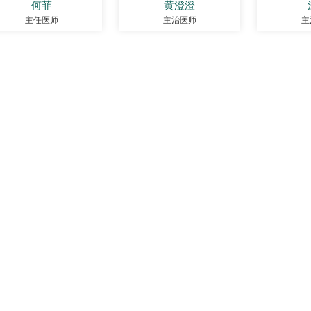
何菲
黄澄澄
主任医师
主治医师
主
医院
医院
组织
医院
历史