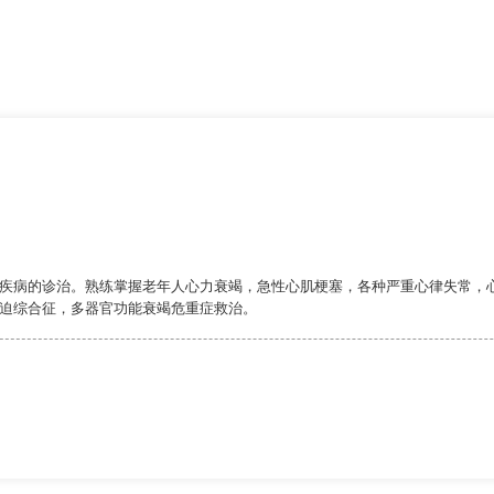
疾病的诊治。熟练掌握老年人心力衰竭，急性心肌梗塞，各种严重心律失常，心
迫综合征，多器官功能衰竭危重症救治。