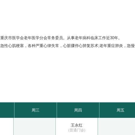
重庆市医学会老年医学分会常务委员。从事老年病科临床工作近30年。
急性心肌梗塞，各种严重心律失常，心脏骤停心肺复苏术;老年重症肺炎，急
周三
周四
周五
王永红
(普通门诊)