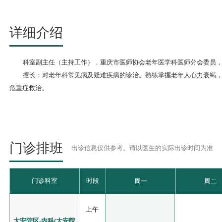
详细介绍
科室副主任（主持工作），重庆市医师协会老年医学科医师分会委员，
擅长：对老年科常见病及疑难疾病的诊治。熟练掌握老年人心力衰竭，
危重症救治。
门诊排班
出诊信息仅供参考。请以医生的实际出诊时间为准
门诊科室
时段
周一
周二
上午
大安院区-内科(大安院