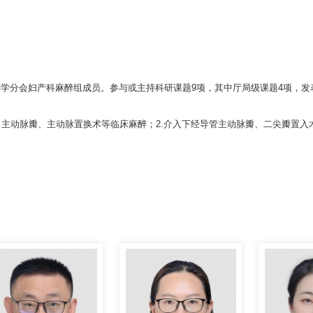
醉学分会妇产科麻醉组成员。参与或主持科研课题
9
项，其中厅局级课题
4
项，发
、主动脉瓣、主动脉置换术等临床麻醉；
2.
介入下经导管主动脉瓣、二尖瓣置入