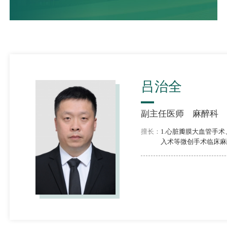
吕治全
副主任医师
麻醉科
擅长：
1.心脏瓣膜大血管手
入术等微创手术临床麻