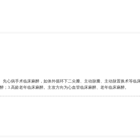
术、先心病手术临床麻醉，如体外循环下二尖瓣、主动脉瓣、主动脉置换术等临床
醉；3.高龄老年临床麻醉。主攻方向为心血管临床麻醉、老年临床麻醉。