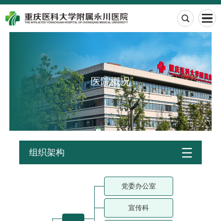

医院概况

组织架构
党委办公室
宣传科