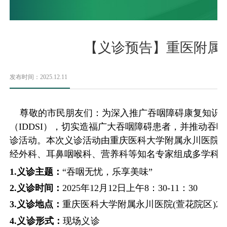
【义诊预告】重医附属
发布时间：2025.12.11
尊敬的市民朋友们：为深入推广吞咽障碍康复知识，
（
IDDSI
），切实造福广大吞咽障碍患者，并推动吞咽
诊活动。本次义诊活动由重庆医科大学附属永川医院
经外科、耳鼻咽喉科、营养科等知名专家组成多学科
1.
义诊主题：
“
吞咽无忧，乐享美味
”
2.
义诊时间：
2025
年
12
月
12
日上午
8
：
30-11
：
30
3.
义诊地点：
重庆医科大学附属永川医院
(
萱花院区
)2
4.
义诊形式：
现场义诊