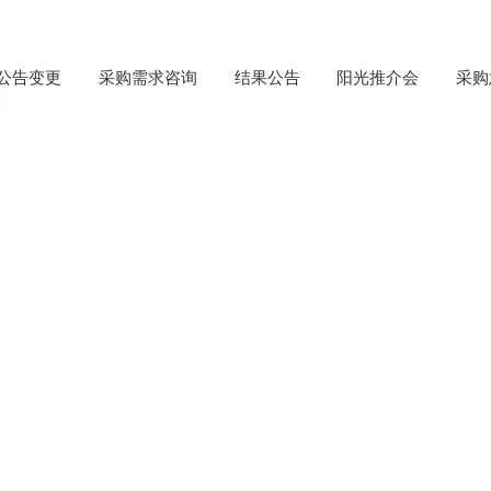
公告变更
采购需求咨询
结果公告
阳光推介会
采购
分析仪（2025ZB252）项目采购的
025年
8
月
12
日（星期
二
）下午
14:15在我院（重医附属永川医院
作相应的“响应文件”，
其中经销商和生产厂家信息必须与报名文