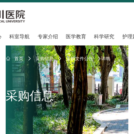
心
科室导航
专家介绍
医学教育
科学研究
护理

首页
采购信息
采购文件公告
详细



采购信息