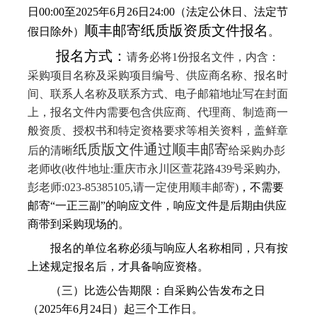
日
00:00至2025年
6
月
26
日
24:00（法定公休日、法定节
顺丰邮寄纸质版资质文件报名
假日除外）
。
报名方式：
请务必将
1份报名文件
，内含：
采购项目名称及采购
项目编号
、供应商名称、报名时
间
、
联系人名称及联系方式、电子邮箱地址写在封面
上，
报名文件内需要包含
供应商、代理商、制造商一
般资质、授权书和特定资格要求等相关资料，盖鲜章
纸质版文件通过顺丰邮寄
后的清晰
给采购办彭
老师收
(收件地址:重庆市永川区萱花路439号采购办,
彭老师:023-85385105,请一定使用顺丰邮寄)
，不需要
邮寄
“一正三副”的响应文件，响应文件是后期由供应
商带到采购现场的。
报名的单位名称必须与响应人名称相同，只有按
上述规定报名后，才具备响应资格。
（三）比选公告期限：自采购公告发布之日
（
2025年
6
月
24
日）起三个工作日。